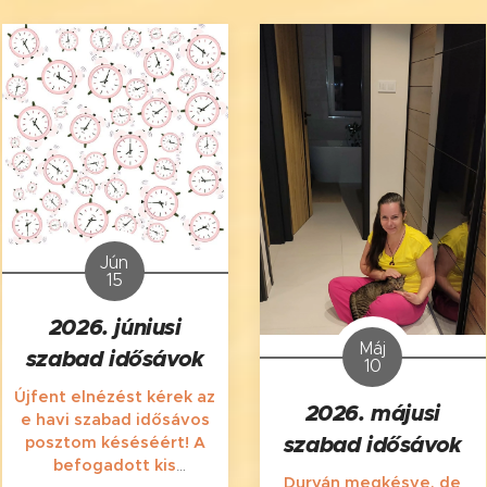
Jún
15
2026. júniusi
Máj
szabad idősávok
10
Újfent elnézést kérek az
2026. májusi
e havi szabad idősávos
szabad idősávok
posztom késéséért! A
befogadott kis
Durván megkésve, de