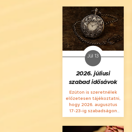
Júl 13
2026. júliusi
szabad idősávok
Ezúton is szeretnélek
előzetesen tájékoztatni,
hogy 2026. augusztus
17-23-ig szabadságon
leszek. Kérlek, ennek
tudatában tervezd az
idei nyár hátralévő