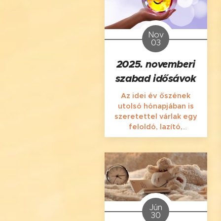
hangzik, ugye?
Nov
03
2025. novemberi
szabad idősávok
Az idei év őszének
utolsó hónapjában is
szeretettel várlak egy
feloldó, lazító,
pihentető, regeneráló,
feltöltő masszázsra
Szegeden, a
Gyöngytyúk u. 6. alatt! :)
Jún
30