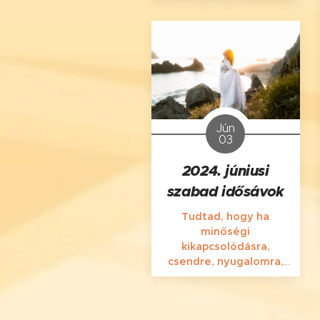
masszázsra van
szükséged, akkor a
Silence Massage-ban a
helyed!
Jún
03
2024. júniusi
szabad idősávok
Tudtad, hogy ha
minőségi
kikapcsolódásra,
csendre, nyugalomra,
pihenésre, feltöltődésre
vágysz, nem kell
feltétlenül vagyonokat