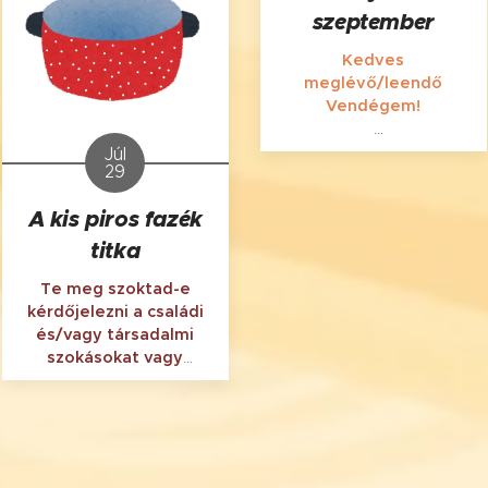
szeptember
Kedves
meglévő/leendő
Vendégem!
Ezúton is szeretnélek
Júl
29
tájékoztatni, hogy
2024.
szeptember 2-16. között
A kis piros fazék
szabadságon vagyok.
Nincs nálam a
titka
határidőnaplóm
, emiatt
ez idő alatt az e-
Te meg szoktad-e
mailekre, sms-ekre,
kérdőjelezni a családi
Messenger üzenetekre,
és/vagy társadalmi
Online időpontkérő
szokásokat vagy
űrlapokra nem áll
automatikusan követed
módomban válaszolni a
azokat, mert "így
digitális detoxom és a
szoktuk", "mindenki így
teljes kikapcsolódásom
csinálja", "ez az élet
érdekében!
rendje", "ez a