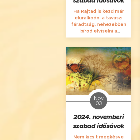
szabad idősávok
Ha Rajtad is kezd már
eluralkodni a tavaszi
fáradtság, nehezebben
bírod elviselni a
változékony időjárást
(és akár a Téged
körülvevő embereket),
kimerültnek, feszültnek
érzed Magadat,
sajognak, húznak,
fájdogálnak itt-ott az
izmaid, esetleg
gyakrabban fáj a fejed,
nehezebben alszol,
Nov
03
akkor Neked bizony
masszázsra van
2024. novemberi
szükséged!
szabad idősávok
Nem kicsit megkésve