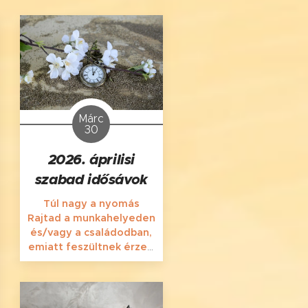
Márc
30
2026. áprilisi
szabad idősávok
Túl nagy a nyomás
Rajtad a munkahelyeden
és/vagy a családodban,
emiatt feszültnek érzed
Magadat, sajog a
tested-lelked? Tavaszi
fáradság gyötör? Téged
is megborított az