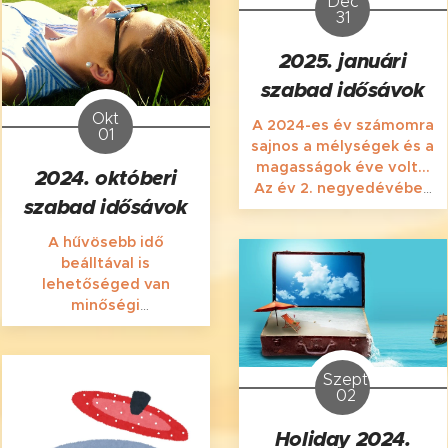
Dec
csendre vagy akár
31
meghallgatásra,
kiventillálásra is vágysz!
2025. januári
szabad idősávok
Okt
A 2024-es év számomra
01
sajnos a mélységek és a
magasságok éve volt...
2024. októberi
Az év 2. negyedévében
szabad idősávok
mintegy főnixként
támadtam fel a
A hűvösebb idő
keservesen összekapart
beálltával is
darabjaimból. Mindez
lehetőséged van
nem sikerült volna a
minőségi
párom, a családom, a
kikapcsolódásra
barátaim és kedves
Szegeden a Silence
Vendégem, a Te
Massage-ban!
szeretetteljes
Szept
02
támogatásod nélkül!
Holiday 2024.