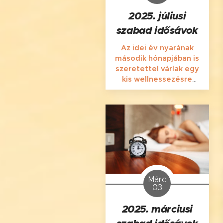
2025. júliusi
szabad idősávok
Az idei év nyarának
második hónapjában is
szeretettel várlak egy
kis wellnessezésre
Szegeden, a
Gyöngytyúk u. 6-ban!
Márc
03
2025. márciusi