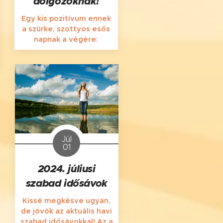
dolgozóknak!
Egy kis pozitívum ennek
a szürke, szottyos esős
napnak a végére:
Júl
01
2024. júliusi
szabad idősávok
Kissé megkésve ugyan,
de jövök az aktuális havi
szabad idősávokkal! Az a