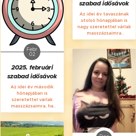
szabad idősávok
nagy-nagy szeretettel!
:)
Az idei év tavaszának
utolsó hónapjában is
nagy szeretettel várlak
masszázsaimra
Szegeden, a
Gyöngytyúk u. 6-ban!
Febr
02
2025. februári
szabad idősávok
Az idei év második
hónapjában is
szeretettel várlak
masszázsaimra, ha
pihenésre,
megnyugvásra,
ellazulásra,
kikapcsol(ód)ásra,