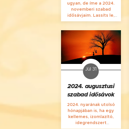
ugyan, de íme a 2024.
novemberi szabad
idősávjaim. Lassíts le,
pihenj meg, kapcsol(ód)j
ki nálam Te is a Silence
Massage-ban!
Szeretettel várlak
masszázsaimra az ősz
utolsó hónapjában is
Szegeden, a
Gyöngytyúk u. 6-ban!
Júl 31
2024. augusztusi
szabad idősávok
2024. nyarának utolsó
hónapjában is, ha egy
kellemes, izomlazító,
idegrendszert
harmonizáló, relaxáló