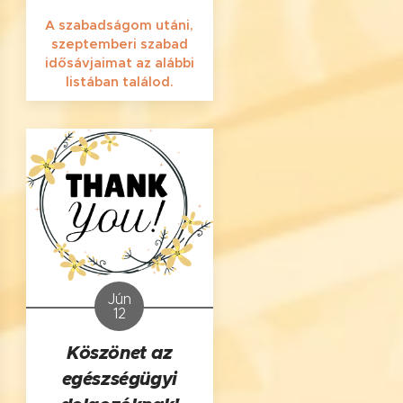
A szabadságom utáni,
szeptemberi szabad
idősávjaimat az alábbi
listában találod.
Jún
12
Köszönet az
egészségügyi