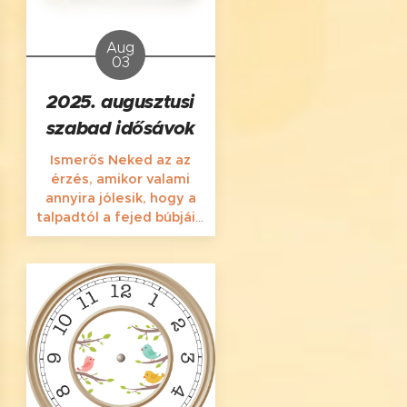
mondanom első héten
az időpontját!
Aug
03
2025. augusztusi
szabad idősávok
Ismerős Neked az az
érzés, amikor valami
annyira jólesik, hogy a
talpadtól a fejed búbjáig
libabőrös leszel? Ha
szeretnéd ezt
megtapasztalni/újra
átélni, gyere hozzám
masszázsra a nyár
utolsó hónapjában is
Szegeden, a Silence
Massage-ba! Szeretettel
várlak Téged is előzetes