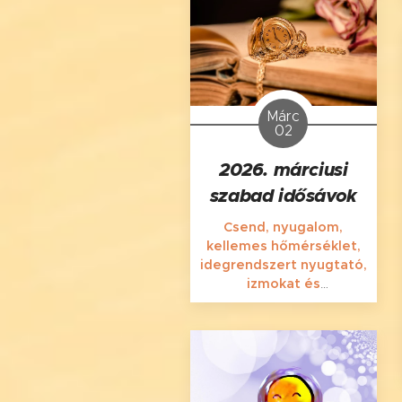
részére a masszázs
időpontjaidat hozzám és
foglalj időben!
Márc
02
2026. márciusi
szabad idősávok
Csend, nyugalom,
kellemes hőmérséklet,
idegrendszert nyugtató,
izmokat és
kötőszövetet lazító,
megfelelő erősségű
masszázsfogások, értő
figyelem, megtartó
közeg és szeretetteljes
elfogadás.
💗
Jól