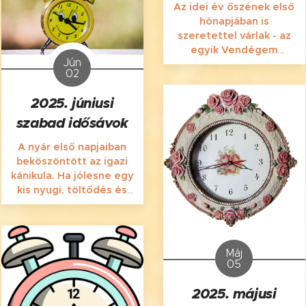
Az idei év őszének első
Szegeden, a
hónapjában is
Gyöngytyúk u. 6-ban!
szeretettel várlak - az
egyik Vendégem
Jún
szavával élve - egy
02
"nyálcsorgatóan"
kellemes, relaxáló,
2025. júniusi
izomlazító masszázsra
szabad idősávok
Szegeden, a
Gyöngytyúk u. 6-ban! :)
A nyár első napjaiban
beköszöntött az igazi
kánikula. Ha jólesne egy
kis nyugi, töltődés és
lazítás, gyere hozzám
masszázsra ebben a
hónapban is! A Silence
Massage-ban klíma
Máj
nélkül is kellemes 23-24
05
fokos hőmérséklet vár
Téged és persze én, a
2025. májusi
(jövőbeli) masszőröd