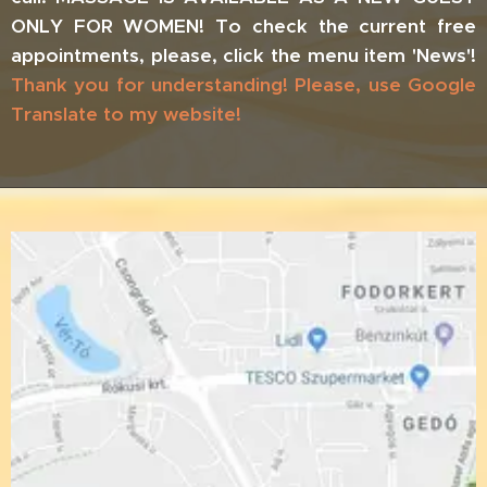
ONLY
FOR
WOMEN!
To
check the
current
free
appointments,
please,
click the
menu item 'News'!
Thank you for understanding! Please, use Google
Translate to my website!