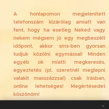
A honlapomon megjelenített
telefonszám
kizárólag amiatt van
fent, hogy ha esetleg Neked va
gy
nekem mégsem jó egy megbeszélt
időpont,
akkor sms-ben gyorsan
tudjuk közölni egymással!
Minden
egyéb ok miatti megkeresés,
egyeztetés (pl. szeretnél meglepni
valakit masszázzsal
) csak írásban,
online lehetséges! Megértésedet
köszönöm!