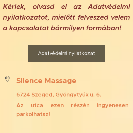
Kérlek,
olvasd el az
Adatvédelmi
nyilatkozatot,
mielőtt
felveszed velem
a kapcsolatot bármilyen formában!
Adatvédelmi nyilatkozat
Silence
Massage
6724
Szeged,
Gyöngytyúk u. 6.
Az utca ezen részén ingyenesen
parkolhatsz
!