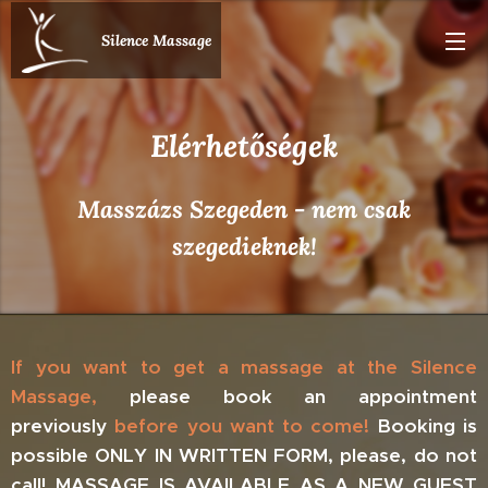
Silence Massage
Elérhetőségek
Masszázs Szegeden - nem csak
szegedieknek!
If you want to get a massage at the Silence
Massage,
please
book
an
appointment
previously
before you
want to come!
Booking is
possible ONLY
IN WRITTEN FORM,
plea
se,
do not
call!
MASS
AGE
IS
A
VAILABLE
A
S
A
NEW GUEST