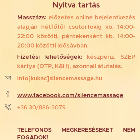
Nyitva tartás
Masszázs:
előz
etes
online
bejelentk
ezés
alap
ján
hétfőtől
csütörtökig
kb.
14:00-
22:00 közötti, péntekenként kb. 14:00-
20:00 közötti idősávban.
Fizetési
l
ehetőségek:
készpénz,
SZÉP
kártya (OTP, K&H), azonnali átutalás.
info
[kukac]
silencemassage
.hu
www.
facebook
.com
/
silence
massage
+36
30
/
886
-
3079
TELEFONOS
MEGKERESÉSEKET
NEM
FOGADOK
!