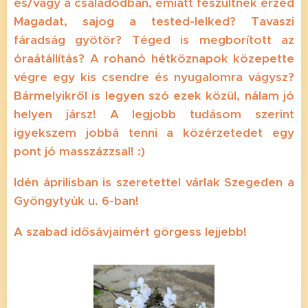
és/vagy a családodban, emiatt feszültnek érzed
Magadat, sajog a tested-lelked? Tavaszi
fáradság gyötör? Téged is megborított az
óraátállítás? A rohanó hétköznapok közepette
végre egy kis csendre és nyugalomra vágysz?
Bármelyikről is legyen szó ezek közül, nálam jó
helyen jársz! A legjobb tudásom szerint
igyekszem jobbá tenni a közérzetedet egy
pont jó masszázzsal! :)
Idén áprilisban is szeretettel várlak Szegeden a
Gyöngytyúk u. 6-ban!
A szabad idősávjaimért görgess lejjebb!