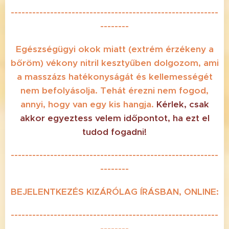
----------------------------------------------------------
--------
Egészségügyi okok miatt
(extrém érzékeny a
bőröm)
vékony nitril kesztyűben dolgozom, ami
a masszázs hatékonyságát és kellemességét
nem befolyásolja. Tehát érezni nem fogod,
annyi, hogy van egy kis hangja.
Kérlek, csak
akkor egyeztess velem időpontot, ha ezt el
tudod fogadni!
----------------------------------------------------------
--------
BEJELENTKEZÉS KIZÁRÓLAG ÍRÁSBAN, ONLINE:
----------------------------------------------------------
--------