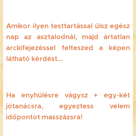
Amikor ilyen testtartással ülsz egész
nap az asztalodnál, majd ártatlan
arckifejezéssel felteszed a képen
látható kérdést...
Ha enyhülésre vágysz + egy-két
jótanácsra, egyeztess velem
időpontot masszázsra!