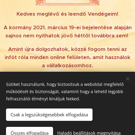
Kedves meglévő és leendő Vendégeim!
A kormány 2021. március 19-ei bejelentése alapján
sajnos nem nyithatok jövő héttől továbbra sem!
Amint újra dolgozhatok, közzé fogom tenni az
infót róla minden online felületen, amit használok
a vállalkozásomhoz.
Megértéseteket és a hűségeteket előre is
Sütiket használunk, hogy biztosítsuk a weboldal megfelelő
köszönöm!
működését és biztonságát, valamint hogy a lehető legjobb
felhasználói élményt kínáljuk Neked.
Csak a legszükségesebbek elfogadása
©
2017-2026 Silence Massage - Mindenkinek jár a masszázs /
All rights reserved.
Összes elfogadása
Haladó beállítások megnyitása