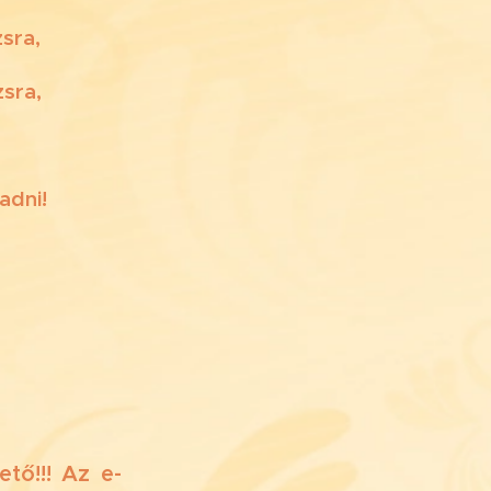
sra,
zsra,
adni!
tő!!! Az e-