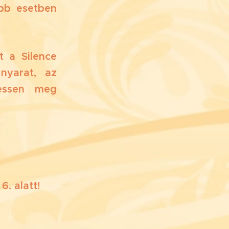
bb esetben
t a Silence
nyarat, az
essen meg
6. alatt!