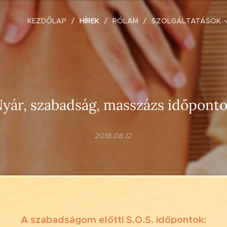
KEZDŐLAP
HÍREK
RÓLAM
SZOLGÁLTATÁSOK
yár, szabadság, masszázs időpont
2018.08.12
A szabadságom előtti S.O.S. időpontok: