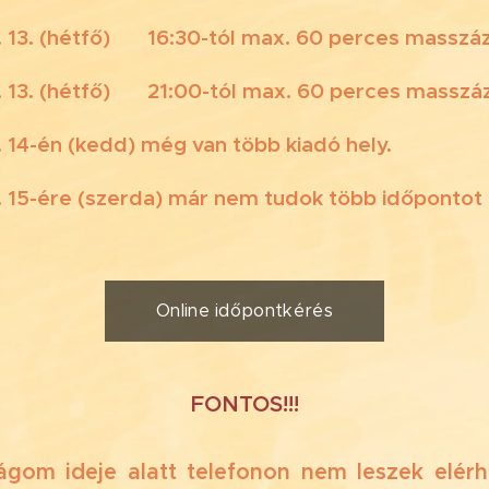
. 13. (hétfő) ⏰ 16:30-tól max. 60 perces masszáz
. 13. (hétfő) ⏰ 21:00-tól max. 60 perces masszá
. 14-én (kedd) még van több kiadó hely.
. 15-ére (szerda) már nem tudok több időpontot 
Online időpontkérés
FONTOS!!!
gom ideje alatt telefonon nem leszek elérhe