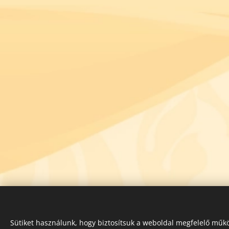
Sütiket használunk, hogy biztosítsuk a weboldal megfelelő műkö