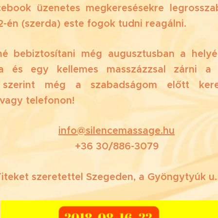
acebook üzenetes megkeresésekre legrossza
2-én (szerda) este fogok tudni reagálni.
né bebiztosítani még augusztusban a helyé
a és egy kellemes masszázzsal zárni a 
g szerint még a szabadságom előtt ker
vagy telefonon!
📧
info@silencemassage.hu
📲 +36 30/886-3079
iteket szeretettel Szegeden, a Gyöngytyúk u. 