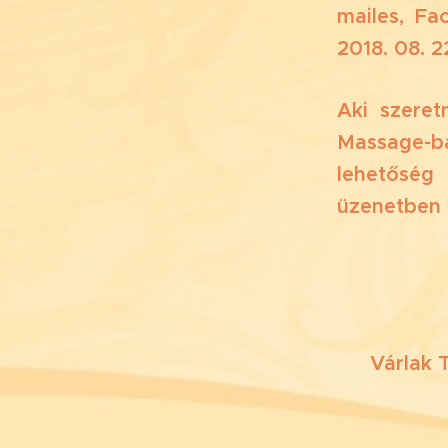
mailes, F
2018. 08. 2
Aki szeret
Massage-b
lehetősé
üzenetben 
Várlak T