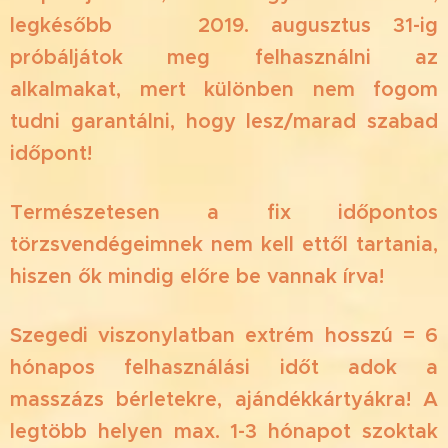
legkésőbb 📅 2019. augusztus 31-ig
próbáljátok meg felhasználni az
alkalmakat, mert különben nem fogom
tudni garantálni, hogy lesz/marad szabad
időpont! ⏰
Természetesen a fix időpontos
törzsvendégeimnek nem kell ettől tartania,
hiszen ők mindig előre be vannak írva! 😎
Szegedi viszonylatban extrém hosszú = 6
hónapos felhasználási időt adok a
masszázs bérletekre, ajándékkártyákra! A
legtöbb helyen max. 1-3 hónapot szoktak