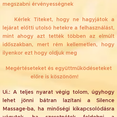
megszabni érvényességnek‼️
⏳ Kérlek Titeket, hogy ne hagyjátok a
lejárat előtti utolsó hetekre a felhasználást,
mint ahogy azt tették többen az elmúlt
időszakban, mert rém kellemetlen, hogy
ilyenkor ezt hogy oldjuk meg‼️
Megértéseteket és együttműködéseteket
előre is köszönöm! 🙏
Ui.: A teljes nyarat végig tolom, úgyhogy
lehet jönni bátran lazítani a Silence
Massage-ba, ha minőségi kikapcsolódásra