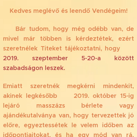
Kedves meglévő és leendő Vendégeim!
✈️ Bár tudom, hogy még odébb van, de
mivel már többen is kérdeztétek, ezért
szeretnélek Titeket tájékoztatni, hogy
📅
2019. szeptember 5-20-a
között
szabadságon leszek.
Emiatt szeretnék megkérni mindenkit,
akinek legkésőbb 📅 2019. október 15-ig
lejáró masszázs bérlete vagy
ajándékutalványa van, hogy tervezettek jó
előre, egyeztessétek le velem időben az
időpontjaitokat, és ha egy mód van rá,