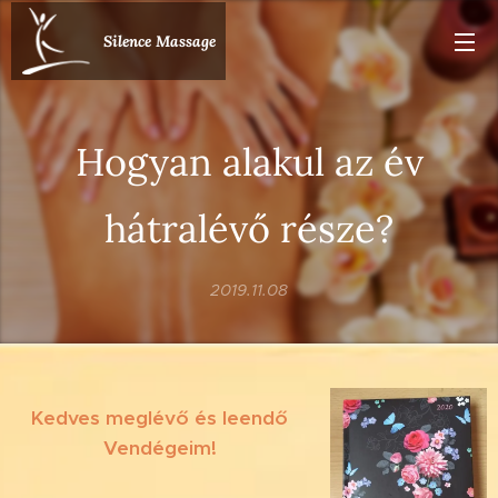
Silence Massage
Hogyan alakul az év
hátralévő része?
2019.11.08
Kedves meglévő és leendő
Vendégeim!