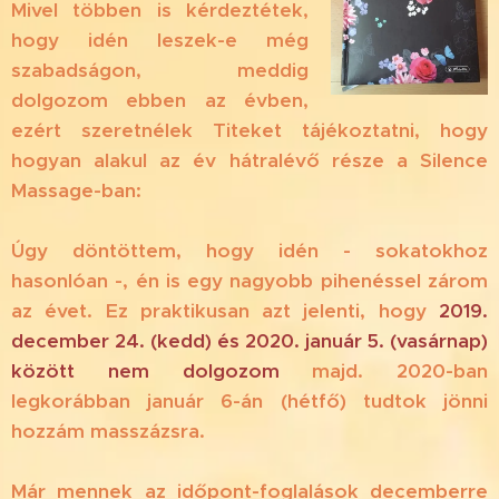
Mivel többen is kérdeztétek,
hogy idén leszek-e még
szabadságon, meddig
dolgozom ebben az évben,
ezért szeretnélek Titeket tájékoztatni, hogy
hogyan alakul az év hátralévő része a Silence
Massage-ban:
Úgy döntöttem, hogy idén - sokatokhoz
hasonlóan -, én is egy nagyobb pihenéssel zárom
az évet. Ez praktikusan azt jelenti, hogy
2019.
december 24. (kedd) és 2020. január 5. (vasárnap)
között nem dolgozom
majd. 2020-ban
legkorábban január 6-án (hétfő) tudtok jönni
hozzám masszázsra.
Már mennek az időpont-foglalások decemberre