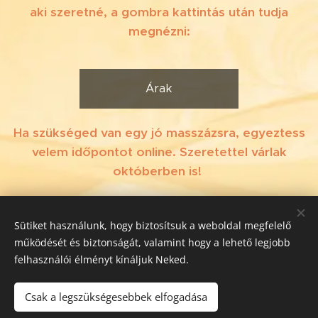
aki szeretné, a gombra kattintás után tudja
megnézni:
Árak
Ha szükséged van egy jó masszázsra, egyeztess
velem időpontot online. Szeretettel várlak
októberben is!
Sütiket használunk, hogy biztosítsuk a weboldal megfelelő
Online időpontkérés
működését és biztonságát, valamint hogy a lehető legjobb
felhasználói élményt kínáljuk Neked.
Csak a legszükségesebbek elfogadása
©
2017-2026 Silence Massage - Mindenkinek jár a masszázs /