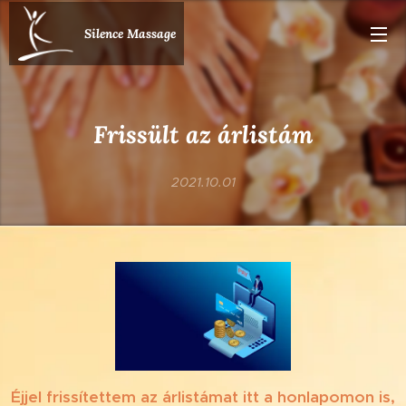
Silence Massage
Frissült az árlistám
2021.10.01
Éjjel frissítettem az árlistámat itt a honlapomon is,