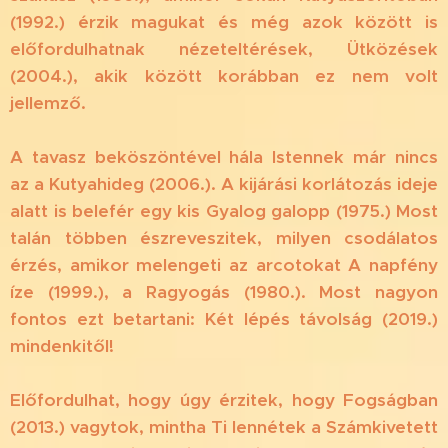
(1992.) érzik magukat és még azok között is
előfordulhatnak nézeteltérések, Ütközések
(2004.), akik között korábban ez nem volt
jellemző.
A tavasz beköszöntével hála Istennek már nincs
az a Kutyahideg (2006.). A kijárási korlátozás ideje
alatt is belefér egy kis Gyalog galopp (1975.) Most
talán többen észreveszitek, milyen csodálatos
érzés, amikor melengeti az arcotokat A napfény
íze (1999.), a Ragyogás (1980.). Most nagyon
fontos ezt betartani: Két lépés távolság (2019.)
mindenkitől!
Előfordulhat, hogy úgy érzitek, hogy Fogságban
(2013.) vagytok, mintha Ti lennétek a Számkivetett