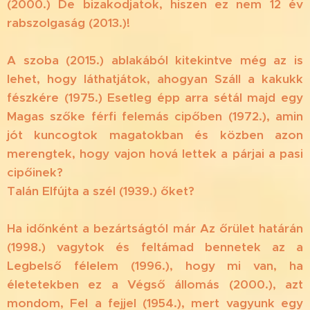
(2000.) De bizakodjatok, hiszen ez nem 12 év
rabszolgaság (2013.)!
A szoba (2015.) ablakából kitekintve még az is
lehet, hogy láthatjátok, ahogyan Száll a kakukk
fészkére (1975.) Esetleg épp arra sétál majd egy
Magas szőke férfi felemás cipőben (1972.), amin
jót kuncogtok magatokban és közben azon
merengtek, hogy vajon hová lettek a párjai a pasi
cipőinek?
Talán Elfújta a szél (1939.) őket?
Ha időnként a bezártságtól már Az őrület határán
(1998.) vagytok és feltámad bennetek az a
Legbelső félelem (1996.), hogy mi van, ha
életetekben ez a Végső állomás (2000.), azt
mondom, Fel a fejjel (1954.), mert vagyunk egy