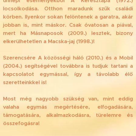
ünnepi eseményekből A Keresztapa (1972.)
locsolkodása. Otthon maradunk szűk családi
körben. Ilyenkor sokan felöntenek a garatra, akár
jobban is, mint máskor. Csak óvatosan a piával,
mert ha Másnaposok (2009.) lesztek, bizony
elkerülhetetlen a Macska-jaj (1998.)!
Szerencsére A közösségi háló (2010.) és a Mobil
(2004.) segítségével továbbra is tudjuk tartani a
kapcsolatot egymással, így a távolabb élő
szeretteinkkel is!
Most még nagyobb szükség van, mint eddig
valaha egymás megértésére, elfogadására,
támogatására, alkalmazkodásra, türelemre és
összefogásra!