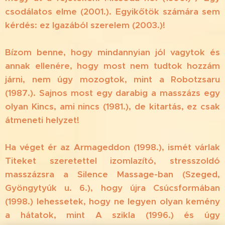
csodálatos elme (2001.). Egyikőtök számára sem
kérdés: ez Igazából szerelem (2003.)!
Bízom benne, hogy mindannyian jól vagytok és
annak ellenére, hogy most nem tudtok hozzám
járni, nem úgy mozogtok, mint a Robotzsaru
(1987.). Sajnos most egy darabig a masszázs egy
olyan Kincs, ami nincs (1981.), de kitartás, ez csak
átmeneti helyzet!
Ha véget ér az Armageddon (1998.), ismét várlak
Titeket szeretettel izomlazító, stresszoldó
masszázsra a Silence Massage-ban (Szeged,
Gyöngytyúk u. 6.), hogy újra Csúcsformában
(1998.) lehessetek, hogy ne legyen olyan kemény
a hátatok, mint A szikla (1996.) és úgy