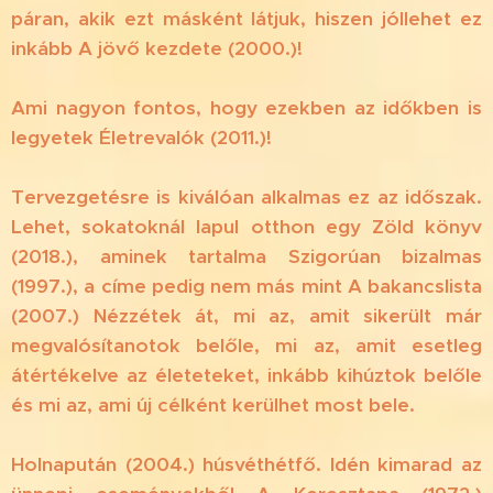
páran, akik ezt másként látjuk, hiszen jóllehet ez
inkább A jövő kezdete (2000.)!
Ami nagyon fontos, hogy ezekben az időkben is
legyetek Életrevalók (2011.)!
Tervezgetésre is kiválóan alkalmas ez az időszak.
Lehet, sokatoknál lapul otthon egy Zöld könyv
(2018.), aminek tartalma Szigorúan bizalmas
(1997.), a címe pedig nem más mint A bakancslista
(2007.) Nézzétek át, mi az, amit sikerült már
megvalósítanotok belőle, mi az, amit esetleg
átértékelve az életeteket, inkább kihúztok belőle
és mi az, ami új célként kerülhet most bele.
Holnapután (2004.) húsvéthétfő. Idén kimarad az