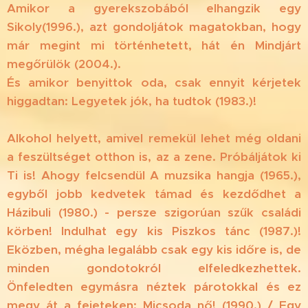
Amikor a gyerekszobából elhangzik egy
Sikoly(1996.), azt gondoljátok magatokban, hogy
már megint mi történhetett, hát én Mindjárt
megőrülök (2004.).
És amikor benyittok oda, csak ennyit kérjetek
higgadtan: Legyetek jók, ha tudtok (1983.)!
Alkohol helyett, amivel remekül lehet még oldani
a feszültséget otthon is, az a zene. Próbáljátok ki
Ti is! Ahogy felcsendül A muzsika hangja (1965.),
egyből jobb kedvetek támad és kezdődhet a
Házibuli (1980.) - persze szigorúan szűk családi
körben! Indulhat egy kis Piszkos tánc (1987.)!
Eközben, mégha legalább csak egy kis időre is, de
minden gondotokról elfeledkezhettek.
Önfeledten egymásra néztek párotokkal és ez
megy át a fejeteken: Micsoda nő! (1990.) / Egy