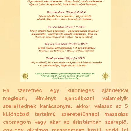
Ha szeretnéd egy különleges ajándékkal
meglepni, élményt ajándékozni valamelyik
szerettednek karácsonyra, akkor válassz az 5
különböző tartalmú szeretetünnepi masszázs
csomagom vagy akár az árlistámban szereplő,
egy-egy alkalmas masszázsaim közül, vedd fel