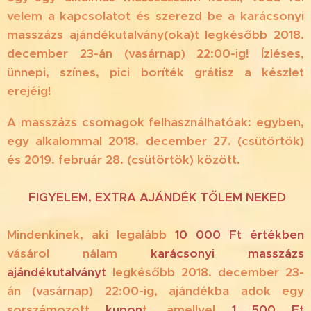
velem a kapcsolatot és szerezd be a karácsonyi
masszázs ajándékutalvány(oka)t legkésőbb 2018.
december 23-án (vasárnap) 22:00-ig! Ízléses,
ünnepi, színes, pici boríték grátisz a készlet
erejéig!
💝🎄🎁
A masszázs csomagok felhasználhatóak: egyben,
egy alkalommal 2018. december 27. (csütörtök)
és 2019. február 28. (csütörtök) között.
‼️ FIGYELEM, EXTRA AJÁNDÉK TŐLEM NEKED‼️
Mindenkinek, aki legalább
10 000 Ft értékben
vásárol nálam
karácsonyi masszázs
ajándékutalványt
legkésőbb 2018. december 23-
án (vasárnap) 22:00-ig, ajándékba adok egy
sorszámozott
kupon
t, amellyel
1 500 Ft