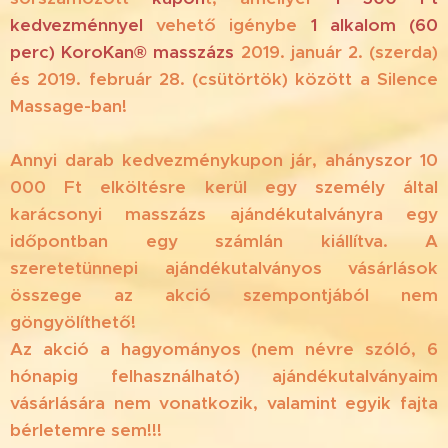
kedvezménnyel
vehető igénybe
1 alkalom (60
perc) KoroKan® masszázs
2019. január 2. (szerda)
és 2019. február 28. (csütörtök) között a Silence
Massage-ban!
Annyi darab kedvezménykupon jár, ahányszor 10
000 Ft elköltésre kerül egy személy által
karácsonyi masszázs ajándékutalványra egy
időpontban egy számlán kiállítva. A
szeretetünnepi ajándékutalványos vásárlások
összege az akció szempontjából nem
göngyölíthető!
Az akció a hagyományos (nem névre szóló, 6
hónapig felhasználható) ajándékutalványaim
vásárlására nem vonatkozik, valamint egyik fajta
bérletemre sem!!!