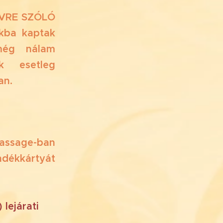
NÉVRE SZÓLÓ
kba kaptak
még nálam
k esetleg
an.
ssage-ban
ndékkártyát
lejárati