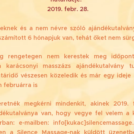
‼️ ‼️ 2019. febr. 28. ‼️‼️
seknek és a nem névre szóló ajándékutalvá
l számított 6 hónapjuk van, tehát őket nem sürg
g rengetegen nem kerestek meg időpont
 karácsonyi masszázs ajándékutalvány tu
atáridő vészesen közeledik és már egy ideje
m februárra is‼️‼️‼️
retnék megkérni mindenkit, akinek 2019. 
ndékutalványa van, hogy vegye fel velem a 
ban: e-mailben: info[kukac]silencemassag
en a Silence Massage-nak küldött üzenet