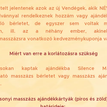
vételt jelentenek azok az új Vendégek, akik 
alvánnyal rendelkeznek hozzám vagy ajándé
óló bérletet, de egyszer sem voltak 
on, ill. az a néhány ember, akine
masszázsra vonatkozó kedvezménykuponja v
❓Miért van erre a korlátozásra szükség❓
okan kaptak ajándékba Silence Ma
ható masszázs bérletet vagy masszázs ajá
n.
sonyi masszázs ajándékkártyák (piros és zöld) 
határideje: