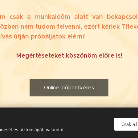
om csak a munkaidőm alatt van bekapcsolv
zben nem tudom felvenni, ezért kérlek Titeke
ívás útján próbáljatok elérni!
🙏 Megértéseteket köszönöm előre is! 🙏
Online időpontkérés
Csak a 
dését és biztonságát, valamint
-2026 Silence Massage - Mindenkinek jár a masszázs / All rights r