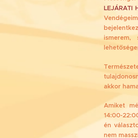
LEJÁRATI
Vendégei
bejelentk
ismerem,
lehetőségem
Természe
tulajdonos
akkor hamar
Amiket még
14:00-22:0
én választ
nem masszí