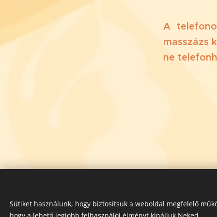
A telefon
masszázs kö
ne telefonh
Sütiket használunk, hogy biztosítsuk a weboldal megfelelő műkö
hogy a lehető legjobb felhasználói élményt kínáljuk Neked.
©
2017