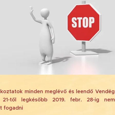
ékoztatok minden meglévő és leendő Vendé
. 21-től legkésőbb 2019. febr. 28-ig ne
t fogadni‼️