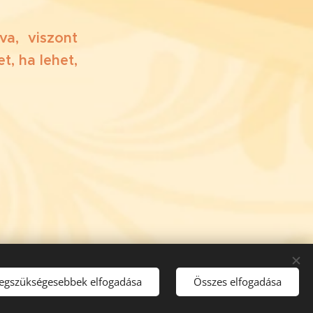
a, viszont
t, ha lehet,
legszükségesebbek elfogadása
Összes elfogadása
eserved.