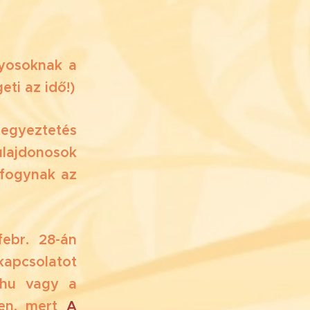
nyosoknak a
eti az idő!)
egyeztetés
lajdonosok
 fogynak az
febr. 28-án
kapcsolatot
e.hu vagy a
ben, mert
A