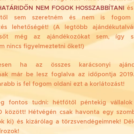
 HATÁRIDŐN NEM FOGOK HOSSZABBÍTANI
és
mtől sem szeretném és nem is fogom 
ezés lehetőségét! (A legtöbb ajándékutalv
 sőt még az ajándékozókat sem, így s
 nincs figyelmeztetni őket!)
tesen ha az összes karácsonyi ajándé
nak már be lesz foglalva az időpontja 2019.
abb is fel fogom oldani ezt a korlátozást!
 fontos tudni: hétfőtől péntekig vállalo
0 között! Hétvégén csak havonta egy szom
ok ki) és kizárólag a törzsvendégeimnek! Dél
rozok!