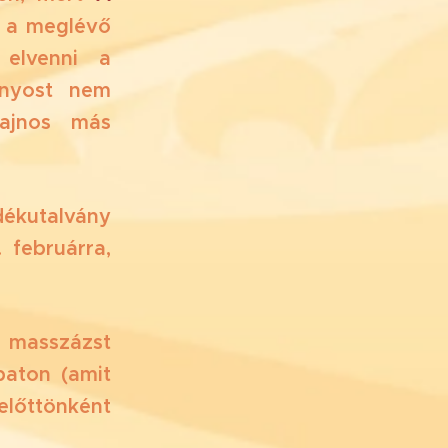
 a meglévő
elvenni a
ányost nem
ajnos más
kutalvány
 februárra,
k masszázst
baton (amit
előttönként