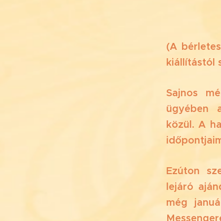
(A bérlete
kiállítástó
Sajnos mé
ügyében a
közül. A h
időpontjai
Ezúton sze
lejáró ajá
még január
Messenger