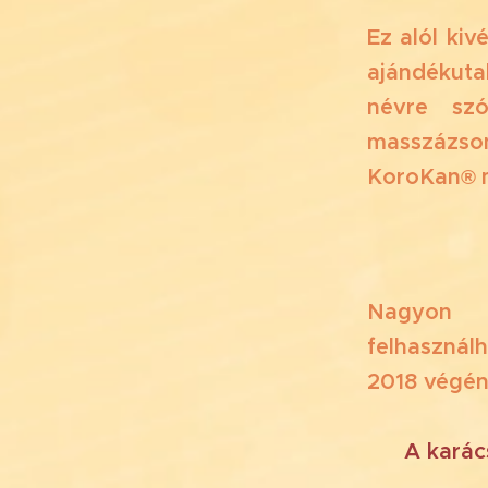
Ez alól ki
ajándékut
névre sz
masszázs
KoroKan
®
Nagyon s
felhasznál
2018 végé
A karác