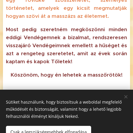
egy rövidke szösszenetet, személyes
történetet, amelyek egy kicsit megmutatják
hogyan szövi át a masszázs az életemet.
Most pedig szeretném megköszönni minden
eddigi Vendégemnek a bizalmat, rendszeresen
visszajáró Vendégeimnek emellett a hűséget és
azt a rengeteg szeretetet, amit az évek során
kaptam és kapok Tőletek!
Köszönöm, hogy én lehetek a masszőrötök!
Online időpontkérés
Sütiket használunk, hogy biztosítsuk a weboldal megfelelő
működését és biztonságát, valamint hogy a lehető legjobb
felhasználói élményt kínáljuk Neked.
Csak a legszükségesebbek elfogadása