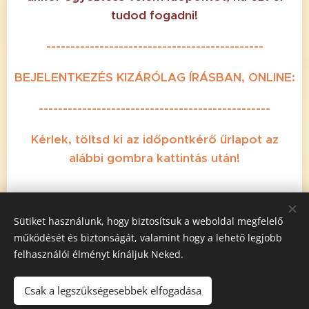
tudod fogadni!
---------------------------------------------
BEJELENTKEZÉS KIZÁRÓLAG ÍRÁSBAN, ONLINE:
------------------------------------------------
Kérlek, töltsd ki az időpontkérő űrlapot az
alábbi gombra kattintás után!
Online időpontkérés
Sütiket használunk, hogy biztosítsuk a weboldal megfelelő
működését és biztonságát, valamint hogy a lehető legjobb
felhasználói élményt kínáljuk Neked.
Csak a legszükségesebbek elfogadása
©
2017-2026 Silence Massage - Mindenkinek jár a masszázs /