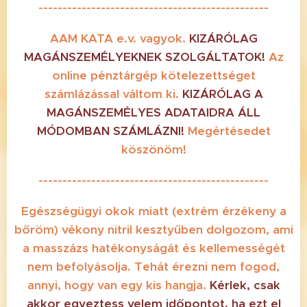
------------------------------------------------
AAM KATA e.v. vagyok.
KIZÁRÓLAG
MAGÁNSZEMÉLYEKNEK SZOLGÁLTATOK!
Az
online pénztárgép kötelezettséget
számlázással váltom ki.
KIZÁRÓLAG
A
MAGÁNSZEMÉLYES ADATAIDRA
ÁLL
MÓDOMBAN SZÁMLÁZNI!
Megértésedet
köszönöm!
------------------------------------------------
Egészségügyi okok miatt
(extrém érzékeny a
bőröm)
vékony nitril kesztyűben dolgozom, ami
a masszázs hatékonyságát és kellemességét
nem befolyásolja. Tehát érezni nem fogod,
annyi, hogy van egy kis hangja.
Kérlek, csak
akkor egyeztess velem időpontot, ha ezt el