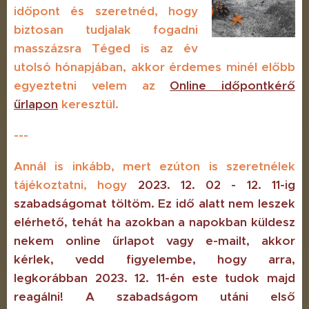
időpont és szeretnéd, hogy
biztosan tudjalak fogadni
masszázsra Téged is az év
utolsó hónapjában, akkor érdemes minél előbb
egyeztetni velem az
Online időpontkérő
űrlapon
keresztül.
---
Annál is inkább, mert ezúton is szeretnélek
tájékoztatni, hogy
2023. 12. 02 - 12. 11-ig
szabadságomat töltöm. Ez idő alatt nem leszek
elérhető, tehát ha azokban a napokban küldesz
nekem online űrlapot vagy e-mailt, akkor
kérlek, vedd figyelembe, hogy arra,
legkorábban 2023. 12. 11-én este tudok majd
reagálni! A szabadságom utáni első