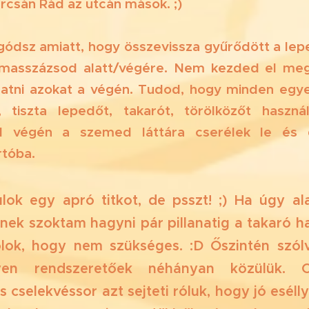
rcsán Rád az utcán mások. ;)
gódsz amiatt, hogy összevissza gyűrődött a le
 masszázsod alatt/végére. Nem kezded el megi
gatni azokat a végén. Tudod, hogy minden egy
s, tiszta lepedőt, takarót, törölközőt haszná
d végén a szemed láttára cserélek le és 
rtóba.
lok egy apró titkot, de psszt! ;) Ha úgy ala
ek szoktam hagyni pár pillanatig a takaró ha
ólok, hogy nem szükséges. :D Őszintén szólv
yen rendszeretőek néhányan közülük. 
 cselekvéssor azt sejteti róluk, hogy jó esélly