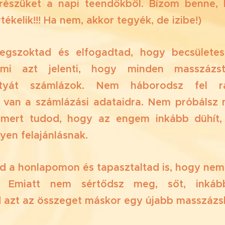
 részüket a napi teendőkből. Bízom benne,
rtékelik!!! Ha nem, akkor tegyék, de izibe!)
egszoktad és elfogadtad, hogy becsületes
mi azt jelenti, hogy minden masszázst,
rtyát számlázok. Nem háborodsz fel r
 van a számlázási adataidra. Nem próbálsz
, mert tudod, hogy az engem inkább dühít
lyen felajánlásnak.
ad a honlapomon és tapasztaltad is, hogy nem
t. Emiatt nem sértődsz meg, sőt, inkáb
 azt az összeget máskor egy újabb masszázsb