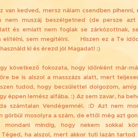
oz van kedved, mersz nálam csendben pihenni,
 nem muszáj beszélgetned (de persze azt 
latt és emiatt nem foglak se zárkózottnak, s
m elítélni, sem megítélni.👂 Hiszen ez a Te idő
 használd ki és érezd jól Magadat! :)
 egy következő fokozata, hogy időnként már-má
őre be is alszol a masszázs alatt, mert teljes
iszen tudod, hogy becsülettel dolgozom, amíg 
agy éppen lemész alfába. :) Az sem zavar, ha beho
lda számtalan Vendégemnél. :D Azt nem mo
m görbül mosolyra a szám, de ettől még azt go
s mondani mindig, hogy nekem sokkal kö
 Téged, ha alszol, mert akkor tuti lazán tartod 