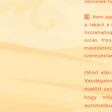
nézzenek fu
8️⃣. Nem ag
a takaró a
összehajto
során fris
masszázso
szennyesta
(Most eláru
Vendégeimn
mielőtt sz
hogy mil
automatikus