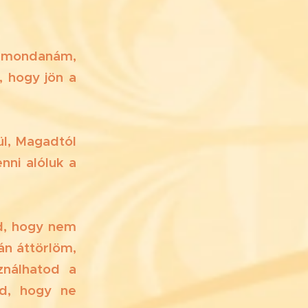
gy mondanám,
, hogy jön a
😍
ül, Magadtól
nni alóluk a
od, hogy nem
n áttörlöm,
ználhatod a
d, hogy ne