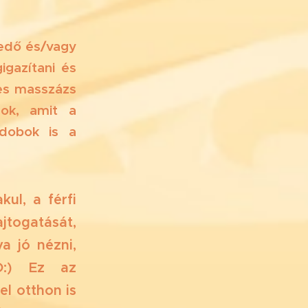
pedő és/vagy
gazítani és
es masszázs
lok, amit a
dobok is a
kul, a férfi
jtogatását,
a jó nézni,
O:) Ez az
el otthon is