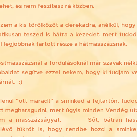
ehet, és nem feszítesz rá közben.
eszem a kis törölközőt a derekadra, anélkül, ho
ikusan teszed is hátra a kezedet, mert tudod
al legjobbnak tartott része a hátmasszázsnak. 
 testmasszázsnál a fordulásoknál már szavak nélk
baidat segítve ezzel nekem, hogy ki tudjam ve
rnát. :)
etlenül "ott maradt" a sminked a fejtartón, tud
tt megharagudni, mert úgyis minden Vendég utá
tem a masszázságyat. 💄💋 Sőt, bátran has
lévő tükröt is, hogy rendbe hozd a sminke