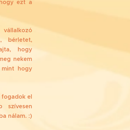
 hogy ezt a
 vállalkozó
 bérletet,
ajta, hogy
 meg nekem
, mint hogy
 fogadok el
b szívesen
a nálam. :)