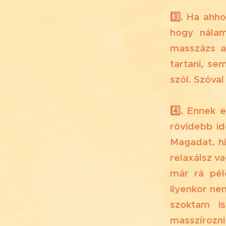
3️⃣. Ha ahh
hogy nálam
masszázs a
tartani, se
szól. Szóval
4️⃣. Ennek
rövidebb id
Magadat, h
relaxálsz v
már rá pé
ilyenkor ne
szoktam i
masszírozni