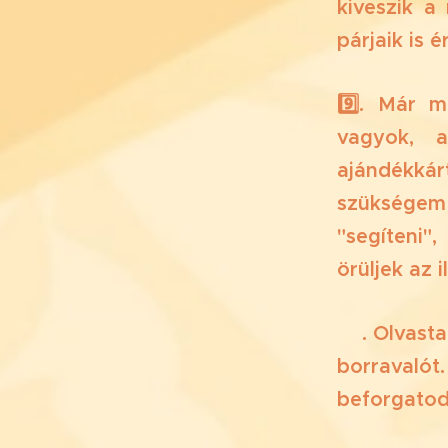
kiveszik a
párjaik is é
9️⃣. Már m
vagyok, a
ajándékká
szükségem
"segíteni"
örüljek az i
🔟. Olvast
borravaló
beforgatod