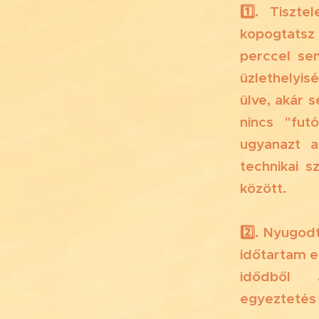
1️⃣. Tiszt
kopogtatsz
perccel se
üzlethelyis
ülve, akár 
nincs "fut
ugyanazt 
technikai 
között. ⌚️ 🚗 
2️⃣. Nyugod
időtartam e
idődből az
egyeztetés 