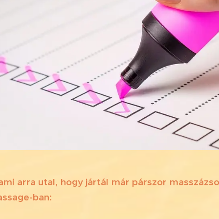
 ami arra utal, hogy jártál már párszor masszáz
assage-ban: