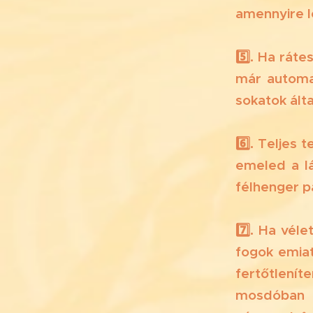
amennyire l
5️⃣. Ha rát
már automat
sokatok ált
6️⃣. Teljes
emeled a lá
félhenger pá
7️⃣. Ha vél
fogok emia
fertőtlení
mosdóban 