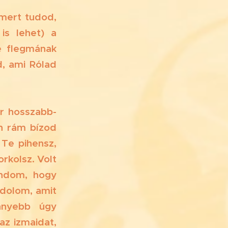
 mert tudod,
is lehet) a
e flegmának
d, ami Rólad
r hosszabb-
en rám bízod
Te pihensz,
rkolsz. Volt
ndom, hogy
ndolom, amit
nnyebb úgy
az izmaidat,