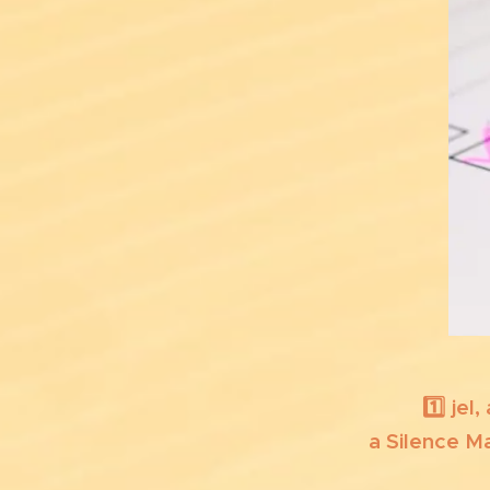
🔟➕1️⃣ jel,
a Silence M