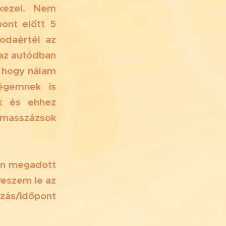
rkezel. Nem
ont előtt 5
odaértél az
 az autódban
, hogy nálam
dégemnek is
k és ehhez
 masszázsok
ban megadott
veszem le az
zás/időpont